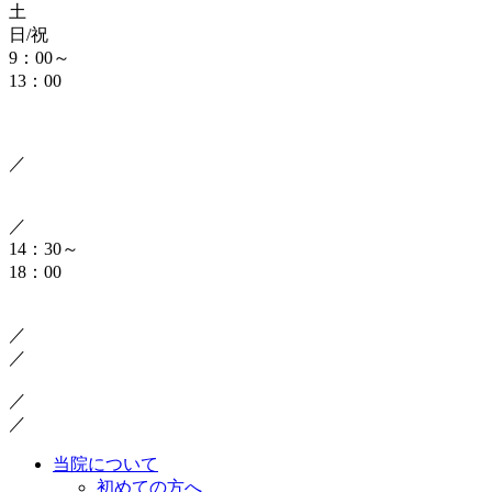
土
日/祝
9：00～
13：00
／
／
14：30～
18：00
／
／
／
／
当院について
初めての方へ