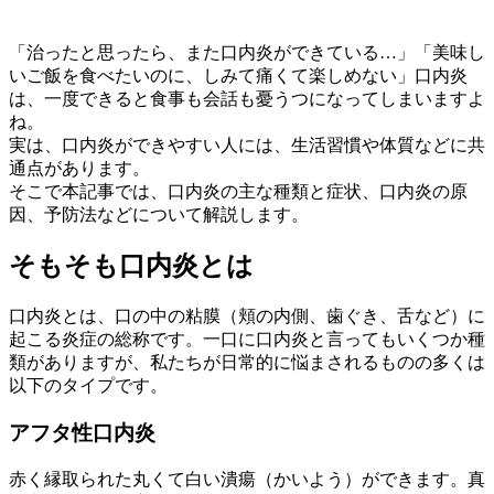
「治ったと思ったら、また口内炎ができている…」「美味し
いご飯を食べたいのに、しみて痛くて楽しめない」口内炎
は、一度できると食事も会話も憂うつになってしまいますよ
ね。
実は、口内炎ができやすい人には、生活習慣や体質などに共
通点があります。
そこで本記事では、口内炎の主な種類と症状、口内炎の原
因、予防法などについて解説します。
そもそも口内炎とは
口内炎とは、口の中の粘膜（頬の内側、歯ぐき、舌など）に
起こる炎症の総称です。一口に口内炎と言ってもいくつか種
類がありますが、私たちが日常的に悩まされるものの多くは
以下のタイプです。
アフタ性口内炎
赤く縁取られた丸くて白い潰瘍（かいよう）ができます。真