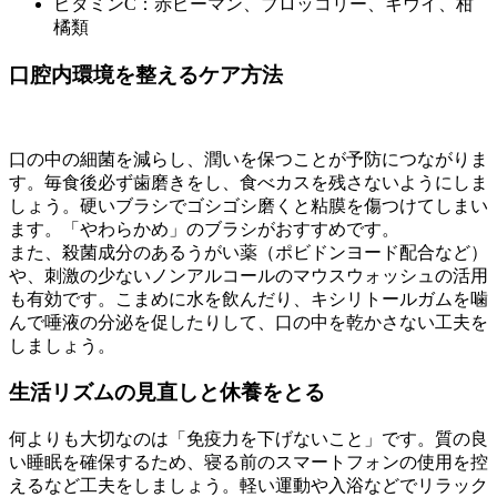
ビタミンC：赤ピーマン、ブロッコリー、キウイ、柑
橘類
口腔内環境を整えるケア方法
口の中の細菌を減らし、潤いを保つことが予防につながりま
す。毎食後必ず歯磨きをし、食べカスを残さないようにしま
しょう。硬いブラシでゴシゴシ磨くと粘膜を傷つけてしまい
ます。「やわらかめ」のブラシがおすすめです。
また、殺菌成分のあるうがい薬（ポビドンヨード配合など）
や、刺激の少ないノンアルコールのマウスウォッシュの活用
も有効です。こまめに水を飲んだり、キシリトールガムを噛
んで唾液の分泌を促したりして、口の中を乾かさない工夫を
しましょう。
生活リズムの見直しと休養をとる
何よりも大切なのは「免疫力を下げないこと」です。質の良
い睡眠を確保するため、寝る前のスマートフォンの使用を控
えるなど工夫をしましょう。軽い運動や入浴などでリラック