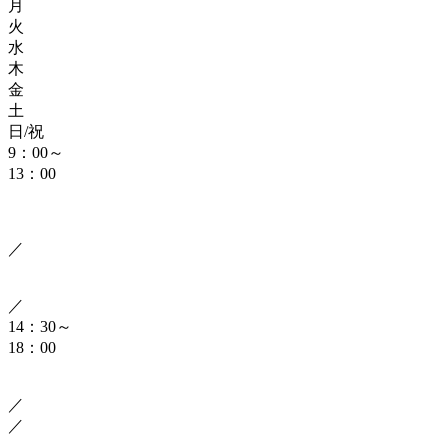
月
火
水
木
金
土
日/祝
9：00～
13：00
／
／
14：30～
18：00
／
／