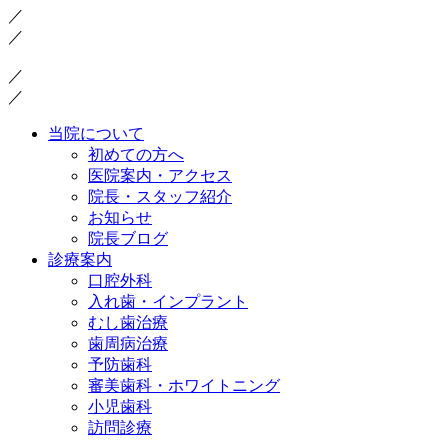
／
／
／
／
当院について
初めての方へ
医院案内・アクセス
院長・スタッフ紹介
お知らせ
院長ブログ
診療案内
口腔外科
入れ歯・インプラント
むし歯治療
歯周病治療
予防歯科
審美歯科・ホワイトニング
小児歯科
訪問診療